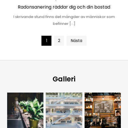
Radonsanering räddar dig och din bostad
I skrivande stund finns det mängder av människor som
befinner […]
Sidnumrering
1
2
Nästa
för
inlägg
Galleri