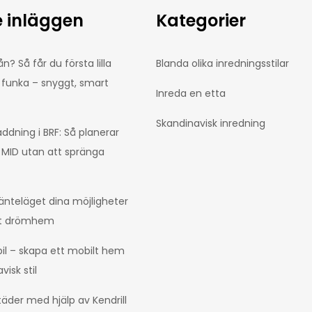
 inläggen
Kategorier
n? Så får du första lilla
Blanda olika inredningsstilar
 funka – snyggt, smart
Inreda en etta
Skandinavisk inredning
addning i BRF: Så planerar
 MID utan att spränga
änteläget dina möjligheter
itt drömhem
bil – skapa ett mobilt hem
isk stil
täder med hjälp av Kendrill