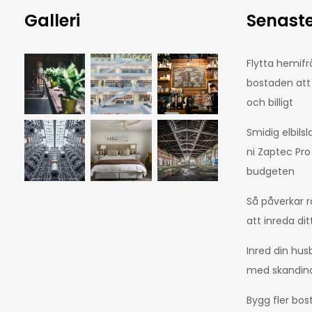
Galleri
Senaste
Flytta hemifrå
bostaden att
och billigt
Smidig elbilsl
ni Zaptec Pro
budgeten
Så påverkar r
att inreda d
Inred din hus
med skandinav
Bygg fler bos