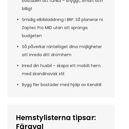
bostaden att funka – snyggt, smart och
billigt
Smidig elbilsladdning i BRF: Så planerar ni
Zaptec Pro MID utan att spränga
budgeten
Så påverkar ränteläget dina möjligheter
att inreda ditt drömhem
Inred din husbil – skapa ett mobilt hem
med skandinavisk stil
Bygg fler bostäder med hjälp av Kendrill
Hemstylisterna tipsar:
Färgval