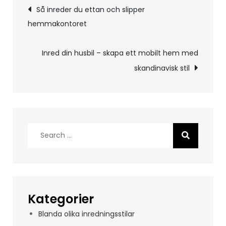
Inläggsnavigering
Så inreder du ettan och slipper
hemmakontoret
Inred din husbil – skapa ett mobilt hem med
skandinavisk stil
Search
for:
Kategorier
Blanda olika inredningsstilar