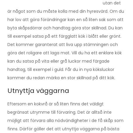
utan det
är något som du måste kolla med din hyresvärd. Om du
har lov att göra förändringar kan en så liten sak som att
byta skåpsdörrar och handtag göra stor skillnad. Du kan
till exempel satsa på ett färgglatt kök i blått eller grönt.
Det kommer garanterat att liva upp stämningen och
göra det roligare att laga mat. Vill du ha ett enklare kök
kan du satsa på vita eller grå luckor med färgade
handtag, till exempel i guld. Får du in nya köksluckor
kommer du redan märka en stor skillnad på ditt kök.
Utnyttja väggarna
Eftersom en kokvrå är så liten finns det väldigt
begränsat utrymme till förvaring. Det är alltså inte
möjligt att förvara alla nödvändigheter i de få skåp som
finns. Därför gäller det att utnyttja väggarna på bästa