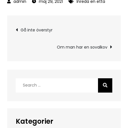
maj 29, 2021
Inreda en etta
Inläggsnavigering
Gå inte överstyr
Om man har en sovalkov
Search
for:
Kategorier