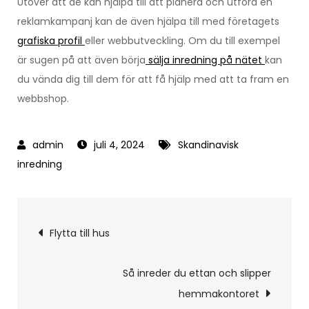
Utöver att de kan hjälpa till att planera och utföra en
reklamkampanj kan de även hjälpa till med företagets
grafiska profil
eller webbutveckling. Om du till exempel
är sugen på att även börja
sälja inredning på nätet
kan
du vända dig till dem för att få hjälp med att ta fram en
webbshop.
juli 4, 2024
Skandinavisk
inredning
Inläggsnavigering
Flytta till hus
Så inreder du ettan och slipper
hemmakontoret