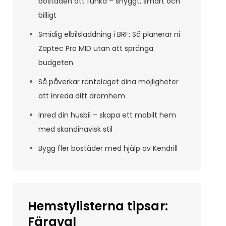
bostaden att funka – snyggt, smart och
billigt
Smidig elbilsladdning i BRF: Så planerar ni
Zaptec Pro MID utan att spränga
budgeten
Så påverkar ränteläget dina möjligheter
att inreda ditt drömhem
Inred din husbil – skapa ett mobilt hem
med skandinavisk stil
Bygg fler bostäder med hjälp av Kendrill
Hemstylisterna tipsar:
Färgval