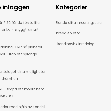
 inläggen
Kategorier
n? Så får du första lilla
Blanda olika inredningsstilar
 funka – snyggt, smart
Inreda en etta
Skandinavisk inredning
addning i BRF: Så planerar
 MID utan att spränga
änteläget dina möjligheter
itt drömhem
bil – skapa ett mobilt hem
isk stil
täder med hjälp av Kendrill