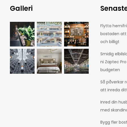
Galleri
Senaste
Flytta hemifrå
bostaden att
och billigt
Smidig elbilsl
ni Zaptec Pro
budgeten
Så påverkar r
att inreda d
Inred din hus
med skandinav
Bygg fler bos