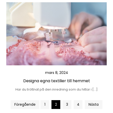
mars 8, 2024
Designa egna textilier till hemmet
Har du tröttnat på den inredning som du hittar i […]
Sidnumrering
Föregående
1
2
3
4
Nästa