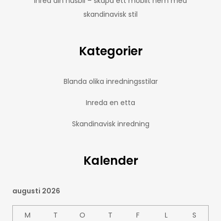
Inred din husbil – skapa ett mobilt hem med
skandinavisk stil
Kategorier
Blanda olika inredningsstilar
Inreda en etta
Skandinavisk inredning
Kalender
augusti 2026
M
T
O
T
F
L
S